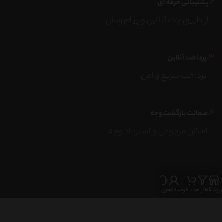
۲.
پشتیبانی حرفه ای
از طریق چت آنلاین و پیام رسان
۳.
پرداخت آنلاین
پرداخت سریع و امن
۴.
ضمانت بازگشت وجه
امکان مرجوعی و استرداد وجه
روشگاه
فیلتر ها
سبد خرید
حساب من
تماس با ما
تیم بزرگ جوشیار با بیش از نیم قرن تجربه، افتخار