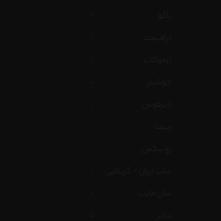
تساپ
پاکو
3
گرام
ترافیمت
2
ترموکات
6
جوشیار
21
دیرفوس
2
ربیت
1
رونیکس
1
ساب ایران - کربلایی
8
سان مایت
2
سایر
15