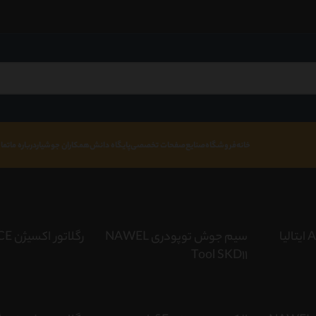
خانه
فروشگاه
صنایع
صفحات تخصصی
پایگاه دانش
همکاران جوشیار
درباره ما
تما
سیم جوش توپودری NAWEL
رگلاتور اکسیژن ACE
Tool SKD11