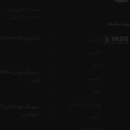
4,212,000
تومان
–
2,106,000
تومان
برند سازنده
الکترود E7010-A1 آما
ایلدیز
39
تلوین
29
دلتا
97
زینسر
17
ژاپن
گلور
26
ویکتوری فلکس
4
سرپیک جوشکاری گل
سوئیس
ACE
9