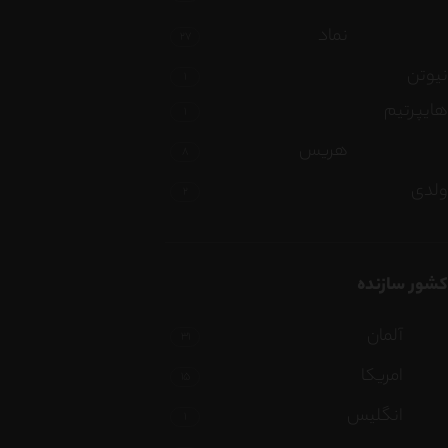
نماد
27
نیوتن
1
هایپرتیم
1
هریس
8
ولدی
2
کشور سازنده
آلمان
31
امریکا
15
انگلیس
1