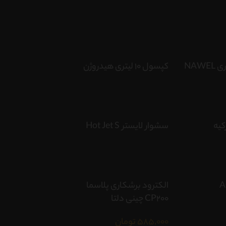
سیم جوش توپودری NAWEL
کپسول 10 لیتری هیدروژن
کیه
سشوار لایستر Hot Jet S
الکترود برشکاری پلاسما
CP200 چینی دلتا
585,000
تومان