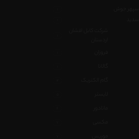
سپهر جوش
1
سدید
1
شرکت کابل افشان
1
اردستان
فروزان
1
گالاتا
1
گام الکتریک
12
لایستر
5
ماتادور
4
مکسی
7
موریس
7