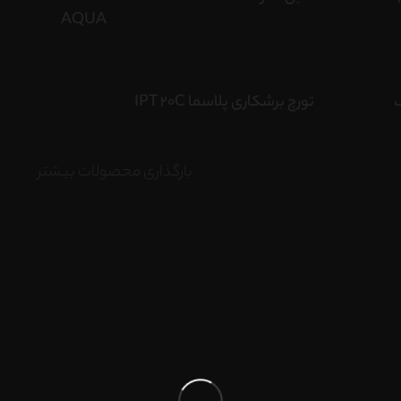
AQUA
ک
تورچ برشکاری پلاسما IPT 20C
بارگذاری محصولات بیشتر