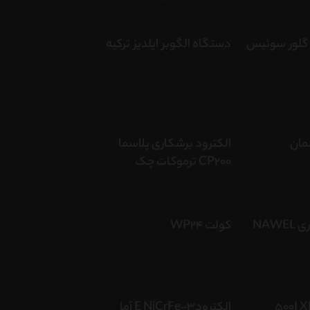
گلور سوئیس
دستگاه الگوبر ایلدیز ترکیه
مان
الکترود برشکاری پلاسما
CP200 ترموکات چک
سیم جوش توپودری NAWEL
کولت WP24
500I XD 
الکترودE NiCrFe–3 آما