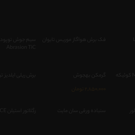
فک برش هواگاز موریس تایوان
Abrasion TiC
سرپیک برش MK300 کوئیکه
گرمکن بهجوش
برش ریلی ایلدیز تر
2,850,000
تومان
ور
سنباده ورقی سان مایت
رگلاتور استیلن ACE