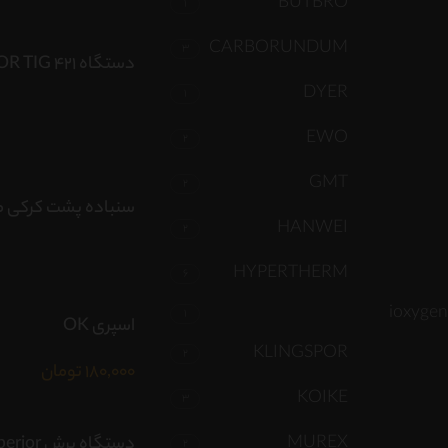
BUTBRO
1
CARBORUNDUM
3
دستگاه SUPERIOR TIG 421
DYER
1
EWO
2
GMT
2
سنباده پشت کرکی ما
HANWEI
2
HYPERTHERM
6
ioxygen
1
اسپری OK
KLINGSPOR
2
180,000
تومان
KOIKE
3
MUREX
دستگاه برش r
2