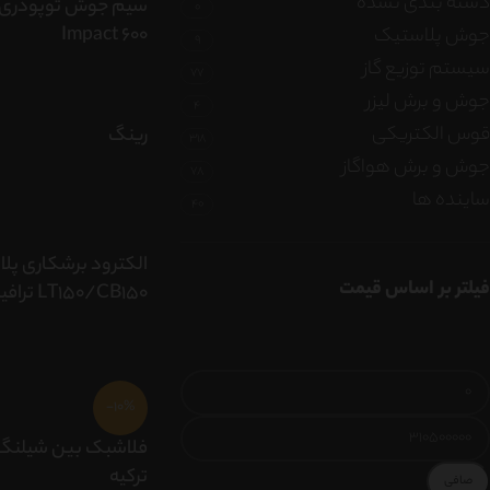
دسته بندی نشده
0
Impact 600
جوش پلاستیک
9
سیستم توزیع گاز
77
جوش و برش لیزر
4
قوس الکتریکی
رینگ
318
جوش و برش هواگاز
78
ساینده ها
40
الکترود برشکاری پلا
فیلتر بر اساس قیمت
LT150/CB150 ترافیمت
-10%
فلاشبک بین شیلنگ ا
ترکیه
صافی