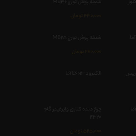
شعله پوش تورچ MB36
430,000
تومان
شعله پوش تورچ MB25
280,000
تومان
وریس
الکترود E6013 آما
چرخ دنده کناری وایرفیدر گام
۴۳۲۰
525,000
تومان