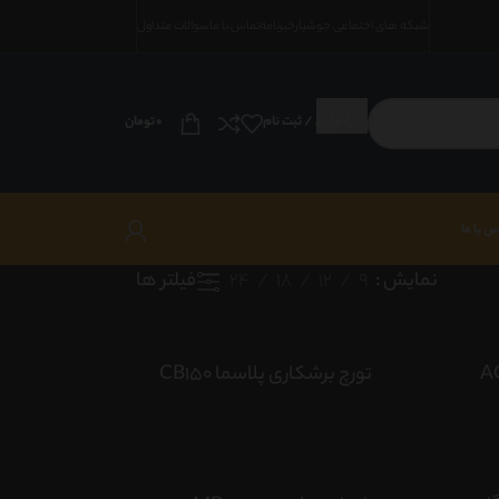
شبکه های اجتماعی جوشیار
خبرنامه
تماس با ما
سوالات متداول
ورود / ثبت نام
0
تومان
س با ما
فیلتر ها
نمایش
9
12
18
24
تورچ برشکاری پلاسما CB150