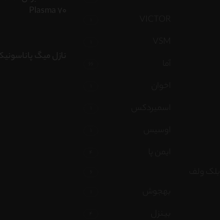
Plasma 70
VICTOR
1
VSM
1
نازل میگ پاناسونی
آما
66
اخوان
1
اسمیردکس
1
اوسیس
1
ایمن پا
4
بلک ولف
6
نستاگرام
بهجوش
1
تیوب
بینزل
4