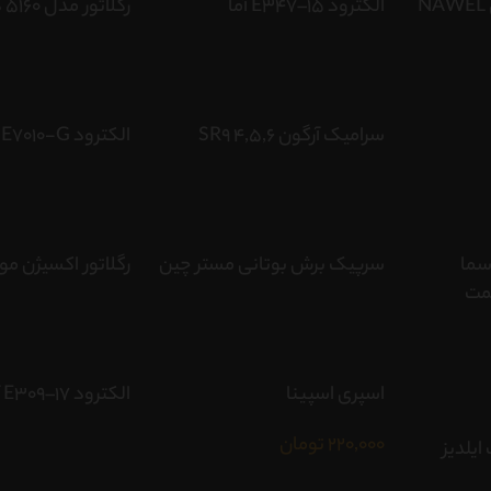
سیم جوش توپودری NAWEL
الکترود E347–15 آما
رگلاتور مدل 5160 گلور
سرامیک آرگون SR9 4,5,6
الکترود E7010-G آما
سما
سرپیک برش بوتانی مستر چین
رگلاتور اکسیژن م
اسپری اسپینا
الکترود E309–17 آما
220,000
تومان
یلدیز