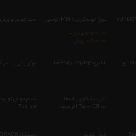
تورچ جوشکاری MB25 جوشیار
ست جوش و برش 
10,200,000
تومان
–
8,600,000
تومان
تادور
الکترودE9018-B9–H4 آما
برش ریلی زینسر آل
نازل برشکاری پلاسما
LT150/CB150 ترافیمت
Tool 812
Superio
کابل قدرت
دستگاه PACK