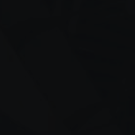
تساپ
گرام