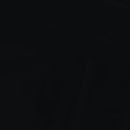
نستاگرام
تیوب