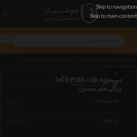
Skip to navigation
Skip to main content
خانه
/
فروشگاه
/
قوس الکتریکی
/
جوش الکترود
/
الکترود
/
قلیایی
برای بزرگنمایی کلیک کنید
الکترود E316L–15 آما
(بدون دیدگاه)
ویژگی های محصول
ایران
کشور سازنده
E316L–15
کد AWS