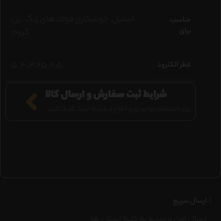
استیل
,
جوشكاری فولادهای زنگ نزن
مناسب
برای
كروم
5
,
4
,
3.25
,
2.5
قطر الکترود
شرایط ثبت سفارش و ارسال کالا
برای استعلام موجودی و اطلاع از شرایط خرید، کلیک کنید.
۱.
ارسال سریع
ارسال امن و سریع به کلیه استان ها