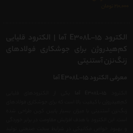
210,000
تومان
الکترود E308L–15 آما | الکترود قلیایی
کم‌هیدروژن برای جوشکاری فولادهای
زنگ‌نزن آستنیتی
معرفی الکترود E308L–15 آما
الکترود
E308L–15 آما
یکی از الکترودهای قلیایی
کم‌هیدروژن با کیفیت بالا است که برای جوشکاری فولادهای
زنگ‌نزن آستنیتی با میزان بسیار پایین کربن طراحی شده
است. این الکترود با هدف افزایش مقاومت در برابر خوردگی
و بهبود خواص مکانیکی در شرایط سخت صنعتی تولید