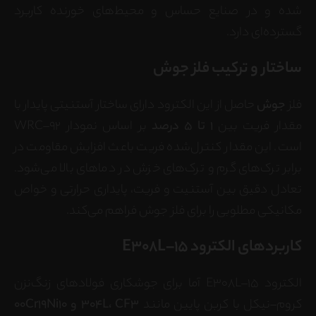
شده و در صنایع حساس و محیط‌های خورنده کاربرد
گسترده‌ای دارد.
ساختار و ترکیب فلز جوش
فلز
جوش
حاصل از این الکترود دارای ساختار آستنیتی پایدار با
مقدار فریت بین
1 تا 5 درصد
بر اساس نمودار WRC–92
است. این مقدار کنترل‌شده فریت باعث افزایش مقاومت در
برابر ترک‌های گرم و ترک‌های خزش در دماهای بالا می‌شود.
تعادل دقیق بین آستنیت و فریت، پایداری حرارتی و خواص
مکانیکی مطلوبی را برای فلز جوش فراهم می‌کند.
کاربردهای الکترود E308L–15
الکترود E308L–15 آما برای جوشکاری فولادهای زنگ‌نزن
کروم–نیکل با کربن پایین مانند
304L، CF3 و 00Cr19Ni10