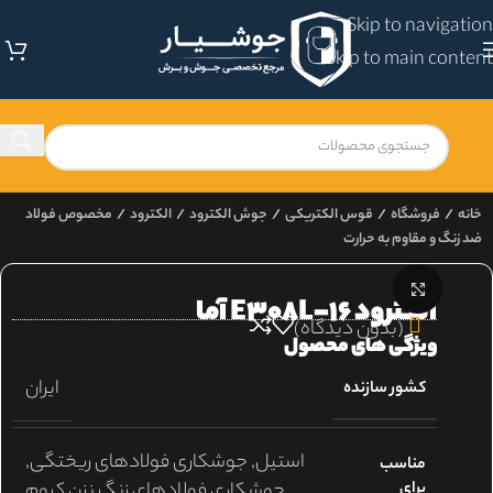
Skip to navigation
Skip to main content
خانه
/
فروشگاه
/
قوس الکتریکی
/
جوش الکترود
/
الکترود
/
مخصوص فولاد
ضد زنگ و مقاوم به حرارت
برای بزرگنمایی کلیک کنید
الکترود E308L–16 آما
(بدون دیدگاه)
ویژگی های محصول
ایران
کشور سازنده
استیل
,
جوشكاری فولادهای ريختگی
,
مناسب
برای
جوشكاری فولادهای زنگ نزن كروم