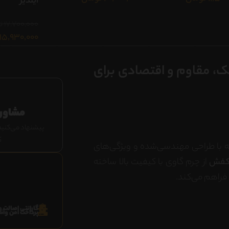
ایلدیز
17,700,000
ت
15,930,000
اما TPU کارینو | سبک، مقاوم و اقتصادی برای
مشاور
پیشنهاد می‌کنیم
ک
ه با طراحی مهندسی‌شده و ویژگی‌های
فش
از چرم گاوی با کیفیت بالا ساخته
فراهم می‌کند.
گارانتی اصالت و
پرداخت امن وآسا