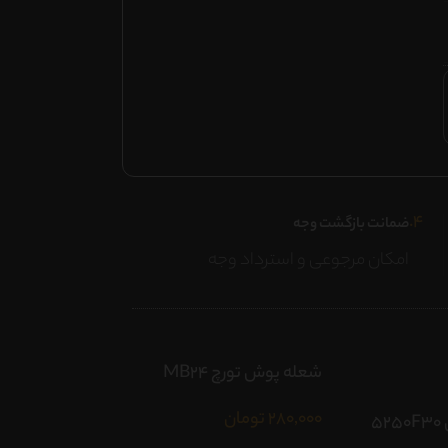
۴.
ضمانت بازگشت وجه
امکان مرجوعی و استرداد وجه
شعله پوش تورچ MB24
شعله پوش تورچ MB25
280,000
تومان
280,000
تومان
رگلاتور مدل 5250F30