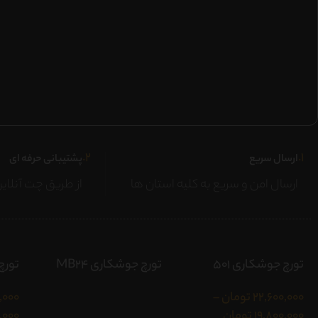
۲.
۱.
ارسال سریع
پشتیبانی حرفه ای
ارسال امن و سریع به کلیه استان ها
از طریق چت آنلاین
تورچ جوشکاری 501
تورچ جوشکاری MB24
تورچ 
22,600,000
تومان
–
,000
19,800,000
تومان
0,000