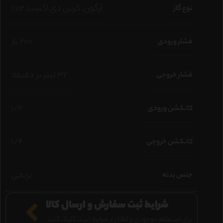
آرگون
,
کربن دی اکسید co2
نوع گاز
200 بار
فشار ورودی
32 لیتر بر دقیقه
فشار خروجی
1/2
کانکشن ورودی
1/4
کانکشن خروجی
برنجی
جنس بدنه
شرایط ثبت سفارش و ارسال کالا
برای استعلام موجودی و اطلاع از شرایط خرید، کلیک کنید.